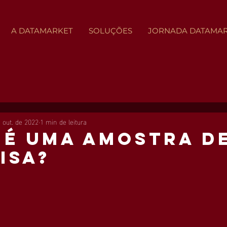
A DATAMARKET
SOLUÇÕES
JORNADA DATAMA
 out. de 2022
1 min de leitura
 é uma amostra d
isa?