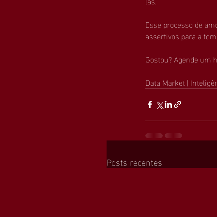
las.
Esse processo de amo
assertivos para a tom
Gostou? Agende um ho
Data Market | Intelig
Posts recentes